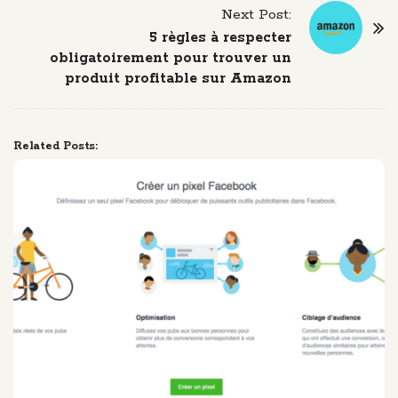
Next Post:
a
5 règles à respecter
v
obligatoirement pour trouver un
i
produit profitable sur Amazon
g
a
t
i
Related Posts:
o
n