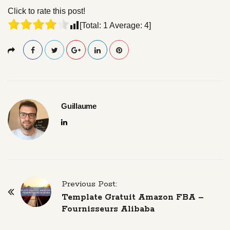
Click to rate this post!
[Total:
1
Average:
4
]
Guillaume
P
Previous Post:
o
Template Gratuit Amazon FBA –
s
Fournisseurs Alibaba
t
N