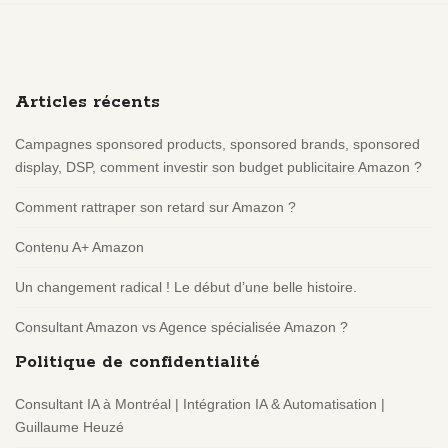
S
i
t
e
Articles récents
F
o
Campagnes sponsored products, sponsored brands, sponsored
o
display, DSP, comment investir son budget publicitaire Amazon ?
t
e
Comment rattraper son retard sur Amazon ?
r
Contenu A+ Amazon
Un changement radical ! Le début d’une belle histoire.
Consultant Amazon vs Agence spécialisée Amazon ?
Politique de confidentialité
Consultant IA à Montréal | Intégration IA & Automatisation |
Guillaume Heuzé