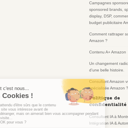
Campagnes sponsore
F
sponsored brands, s
o
display, DSP, comment
o
budget publicitaire 
t
e
Comment rattraper so
r
Amazon ?
Contenu A+ Amazon
Un changement radica
d’une belle histoire.
Consultant Amazon v
spécialisée Amazon 
Politique de
confidentialité
Consultant IA à Montr
Intégration IA & Autom