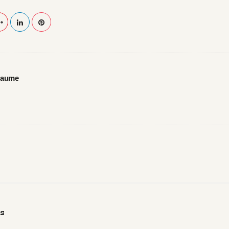
laume
s