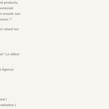
d products,
ponsored
 investir son
Amazon ?
n retard sur
l ! Le début
s Agence
?
éal |
atisation |