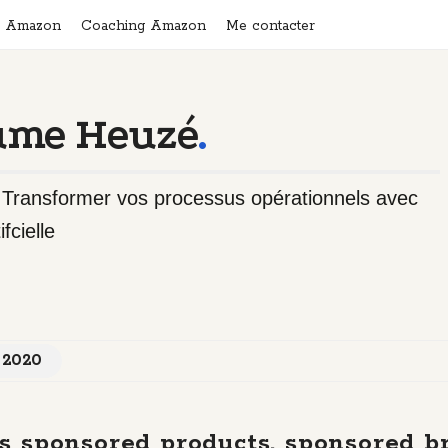
n Amazon
Coaching Amazon
Me contacter
ume Heuzé
.
- Transformer vos processus opérationnels avec
ifcielle
 2020
 sponsored products, sponsored b