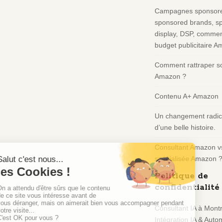
e
Campagnes sponsore
F
sponsored brands, s
o
display, DSP, comment
o
budget publicitaire 
t
e
Comment rattraper so
r
Amazon ?
Contenu A+ Amazon
Un changement radica
d’une belle histoire.
Consultant Amazon v
spécialisée Amazon 
Politique de
confidentialité
Consultant IA à Montr
Intégration IA & Autom