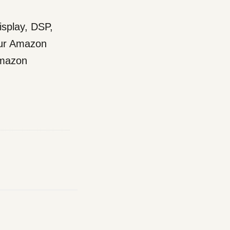
splay, DSP,
eur Amazon
Amazon