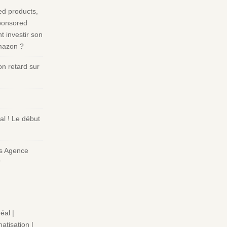
d products,
ponsored
 investir son
Amazon ?
n retard sur
l ! Le début
s Agence
?
éal |
atisation |