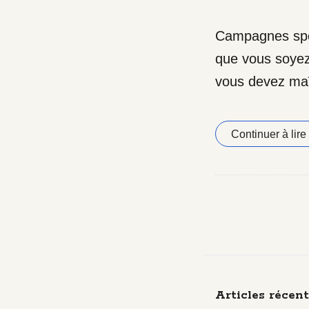
Campagnes spon
que vous soye
vous devez maît
Continuer à lire
S
i
t
Articles récent