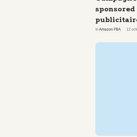
sponsored 
publicitai
In
Amazon FBA
12 oc