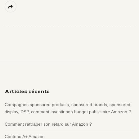
S
i
t
e
Articles récents
F
o
Campagnes sponsored products, sponsored brands, sponsored
o
display, DSP, comment investir son budget publicitaire Amazon ?
t
e
Comment rattraper son retard sur Amazon ?
r
Contenu A+ Amazon