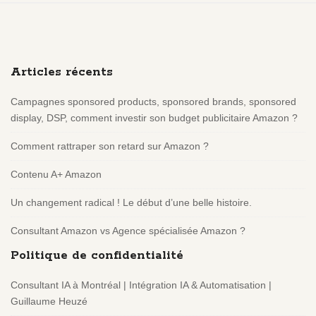
S
i
t
e
Articles récents
F
o
Campagnes sponsored products, sponsored brands, sponsored
o
display, DSP, comment investir son budget publicitaire Amazon ?
t
e
Comment rattraper son retard sur Amazon ?
r
Contenu A+ Amazon
Un changement radical ! Le début d’une belle histoire.
Consultant Amazon vs Agence spécialisée Amazon ?
Politique de confidentialité
Consultant IA à Montréal | Intégration IA & Automatisation |
Guillaume Heuzé