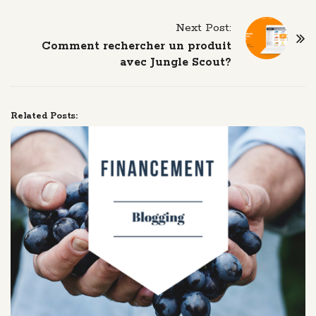
N
Next Post:
a
Comment rechercher un produit
v
avec Jungle Scout?
i
g
a
t
Related Posts:
i
o
n