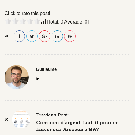
Click to rate this post!
[Total:
0
Average:
0
]
Guillaume
P
Previous Post:
o
Combien d’argent faut-il pour se
s
lancer sur Amazon FBA?
t