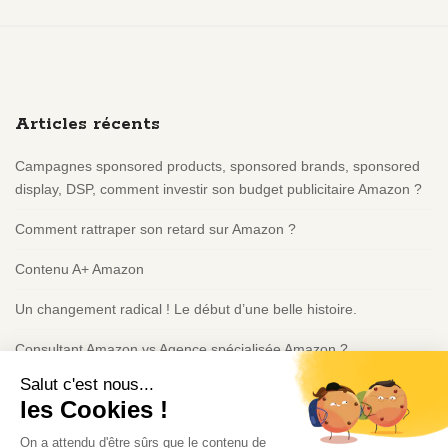
S
i
t
e
Articles récents
F
o
Campagnes sponsored products, sponsored brands, sponsored
o
display, DSP, comment investir son budget publicitaire Amazon ?
t
e
Comment rattraper son retard sur Amazon ?
r
Contenu A+ Amazon
Un changement radical ! Le début d’une belle histoire.
Consultant Amazon vs Agence spécialisée Amazon ?
Politique de confidentialité
Consultant IA à Montréal | Intégration IA & Automatisation |