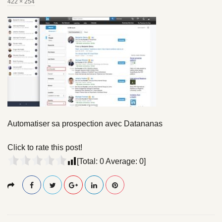
F
422 × 254
u
l
l
s
i
z
e
Automatiser sa prospection avec Datananas
Click to rate this post!
[Total:
0
Average:
0
]