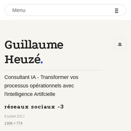
-
-
-
Menu
Guillaume
Heuzé
.
Consultant IA - Transformer vos
processus opérationnels avec
l'intelligence Artifcielle
réseaux sociaux -3
9 juillet 2017
F
1306 × 774
u