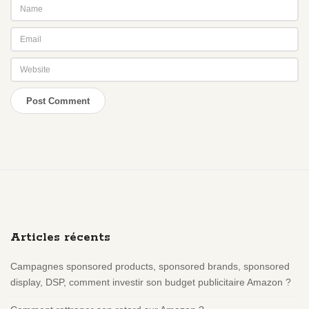
S
i
t
e
Articles récents
F
o
Campagnes sponsored products, sponsored brands, sponsored
o
display, DSP, comment investir son budget publicitaire Amazon ?
t
e