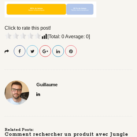
l
l
s
i
z
Click to rate this post!
e
[Total:
0
Average:
0
]
Guillaume
Related Posts:
Comment rechercher un produit avec Jungle