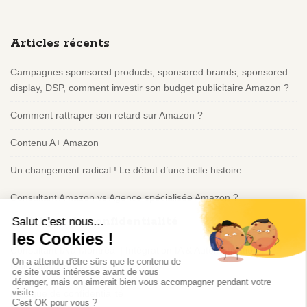
t
e
Articles récents
F
o
Campagnes sponsored products, sponsored brands, sponsored
o
display, DSP, comment investir son budget publicitaire Amazon ?
t
e
Comment rattraper son retard sur Amazon ?
r
Contenu A+ Amazon
Un changement radical ! Le début d’une belle histoire.
Consultant Amazon vs Agence spécialisée Amazon ?
Politique de confidentialité
Consultant IA à Montréal | Intégration IA & Automatisation |
Guillaume Heuzé
Politique de confidentialité