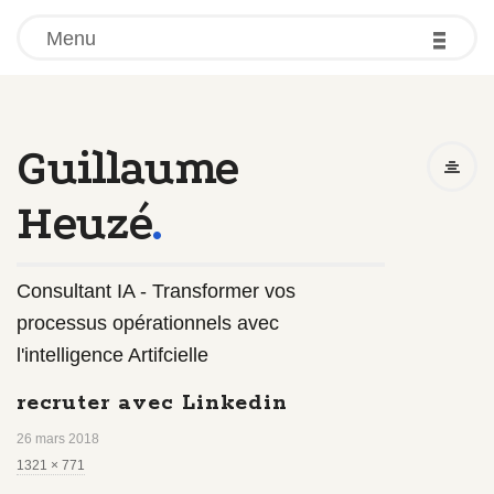
-
-
-
Menu
Guillaume
Heuzé
.
Consultant IA - Transformer vos
processus opérationnels avec
l'intelligence Artifcielle
recruter avec Linkedin
26 mars 2018
F
1321 × 771
u