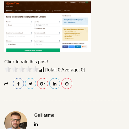
l
l
s
i
z
e
Click to rate this post!
[Total:
0
Average:
0
]
Guillaume