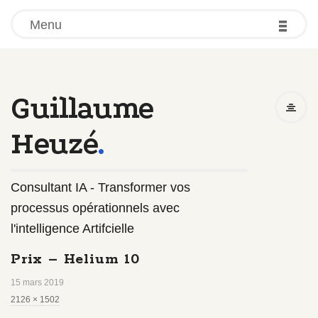
-
-
-
Menu
Guillaume
Heuzé
.
Consultant IA - Transformer vos
processus opérationnels avec
l'intelligence Artifcielle
Prix – Helium 10
15 mars 2019
F
2126 × 1502
u