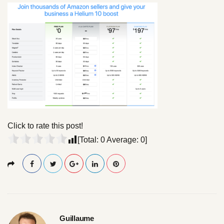
l
l
s
i
z
e
Click to rate this post!
[Total:
0
Average:
0
]
Guillaume