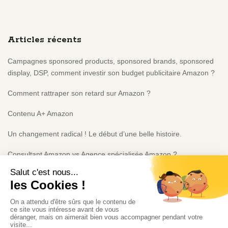
i
t
e
Articles récents
F
o
Campagnes sponsored products, sponsored brands, sponsored
o
display, DSP, comment investir son budget publicitaire Amazon ?
t
e
Comment rattraper son retard sur Amazon ?
r
Contenu A+ Amazon
Un changement radical ! Le début d’une belle histoire.
Consultant Amazon vs Agence spécialisée Amazon ?
Politique de confidentialité
Consultant IA à Montréal | Intégration IA & Automatisation |
Guillaume Heuzé
Politique de confidentialité