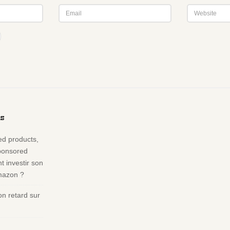
s
d products,
ponsored
 investir son
Amazon ?
n retard sur