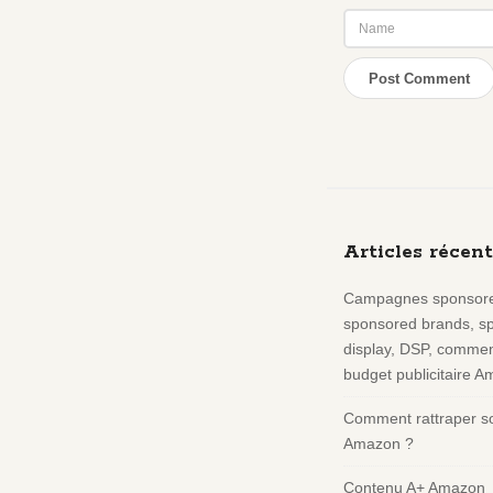
S
i
t
Articles récent
e
Campagnes sponsore
F
sponsored brands, s
o
display, DSP, comment
o
budget publicitaire 
t
e
Comment rattraper so
r
Amazon ?
Contenu A+ Amazon