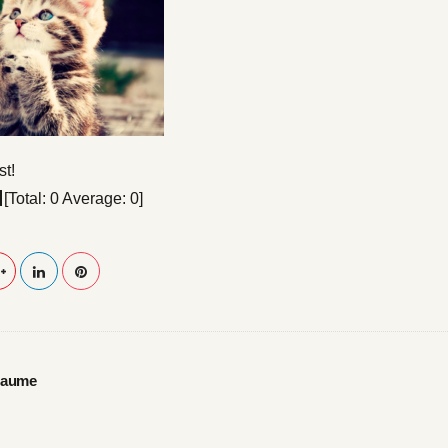
st!
[Total:
0
Average:
0
]
laume