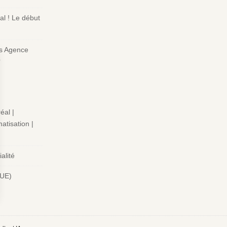
l ! Le début
s Agence
?
éal |
atisation |
alité
(UE)