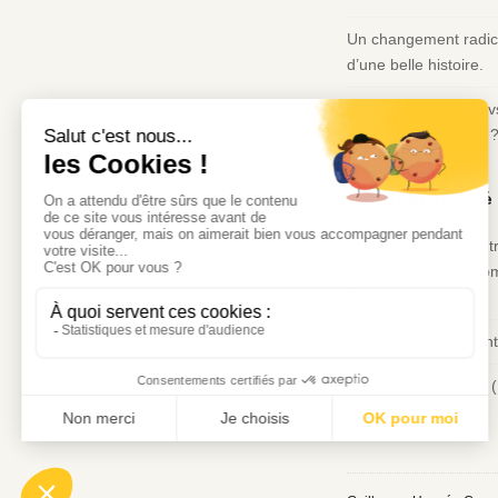
Un changement radica
d’une belle histoire.
Consultant Amazon v
spécialisée Amazon 
Politique de
confidentialité
Consultant IA à Montr
Intégration IA & Autom
Guillaume Heuzé
Politique de confidenti
Politique de cookies 