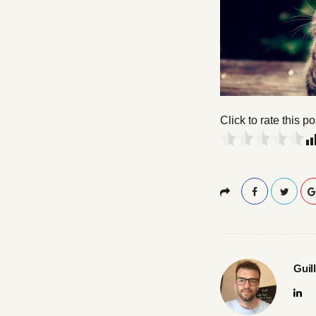
s
i
z
e
Click to rate this po
Guil