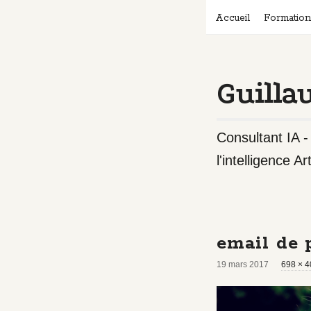
Accueil
Formatio
Guilla
Consultant IA 
l'intelligence Art
email de 
F
19 mars 2017
698 × 4
u
l
l