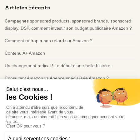
e
Articles récents
F
o
Campagnes sponsored products, sponsored brands, sponsored
o
display, DSP, comment investir son budget publicitaire Amazon ?
t
e
Comment rattraper son retard sur Amazon ?
r
Contenu A+ Amazon
Un changement radical ! Le début d’une belle histoire.
Consultant Amazon vs Agence spécialisée Amazon ?
Politique de confidentialité
Consultant IA à Montréal | Intégration IA & Automatisation |
Guillaume Heuzé
Politique de confidentialité
Politique de cookies (UE)