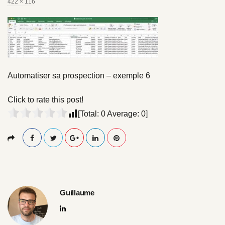
F
422 × 116
u
l
l
s
i
z
e
Automatiser sa prospection – exemple 6
Click to rate this post!
[Total:
0
Average:
0
]
Guillaume