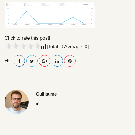
l
l
s
i
z
e
Click to rate this post!
[Total:
0
Average:
0
]
Guillaume