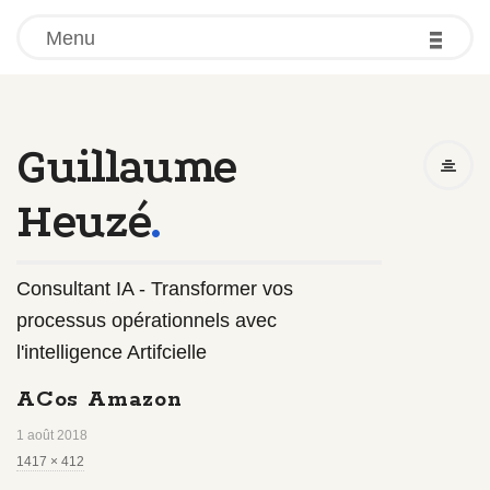
-
-
-
Menu
Guillaume
Heuzé
.
Consultant IA - Transformer vos
processus opérationnels avec
l'intelligence Artifcielle
ACos Amazon
1 août 2018
F
1417 × 412
u