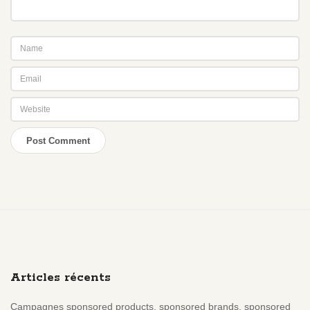
S
i
t
e
Articles récents
F
o
Campagnes sponsored products, sponsored brands, sponsored