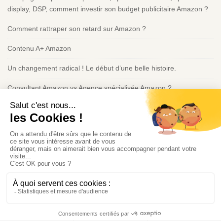
o
display, DSP, comment investir son budget publicitaire Amazon ?
t
e
Comment rattraper son retard sur Amazon ?
r
Contenu A+ Amazon
Un changement radical ! Le début d’une belle histoire.
Consultant Amazon vs Agence spécialisée Amazon ?
Politique de confidentialité
Consultant IA à Montréal | Intégration IA & Automatisation |
Guillaume Heuzé
Politique de confidentialité
Politique de cookies (UE)