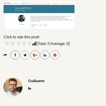
l
l
s
i
z
e
Click to rate this post!
[Total:
0
Average:
0
]
Guillaume