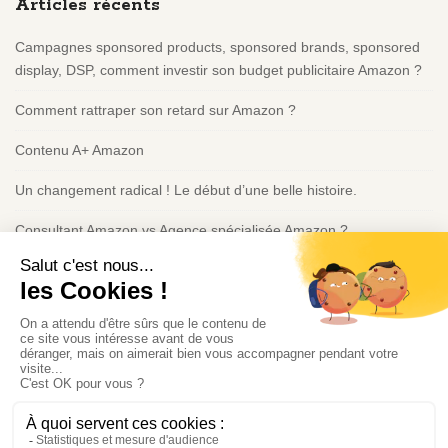
Articles récents
F
o
Campagnes sponsored products, sponsored brands, sponsored
o
display, DSP, comment investir son budget publicitaire Amazon ?
t
e
Comment rattraper son retard sur Amazon ?
r
Contenu A+ Amazon
Un changement radical ! Le début d’une belle histoire.
Consultant Amazon vs Agence spécialisée Amazon ?
Politique de confidentialité
Consultant IA à Montréal | Intégration IA & Automatisation |
Guillaume Heuzé
Politique de confidentialité
Politique de cookies (UE)