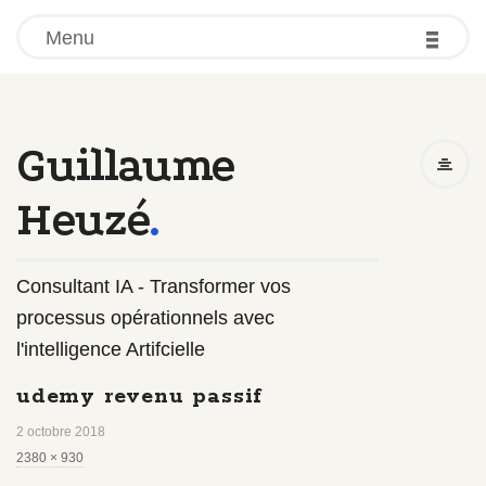
-
-
-
Menu
Guillaume
Heuzé
.
Consultant IA - Transformer vos
processus opérationnels avec
l'intelligence Artifcielle
udemy revenu passif
2 octobre 2018
F
2380 × 930
u